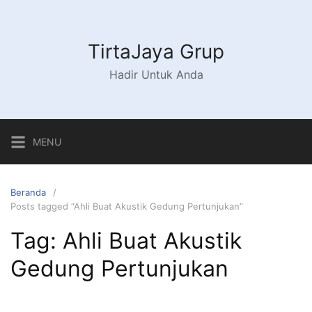
Langsung
ke
konten
TirtaJaya Grup
Hadir Untuk Anda
MENU
Beranda
Posts tagged “Ahli Buat Akustik Gedung Pertunjukan”
Tag:
Ahli Buat Akustik
Gedung Pertunjukan