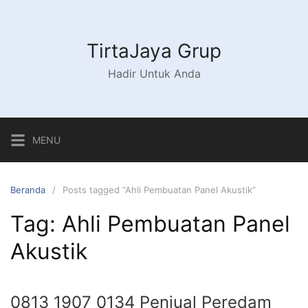
Langsung
ke
konten
TirtaJaya Grup
Hadir Untuk Anda
MENU
Beranda
Posts tagged “Ahli Pembuatan Panel Akustik”
Tag:
Ahli Pembuatan Panel
Akustik
0813 1907 0134 Penjual Peredam