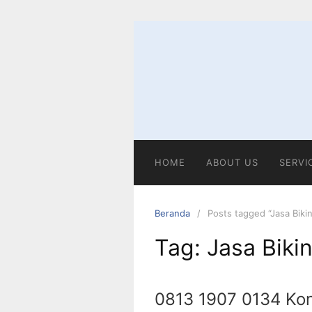
Langsung
ke
konten
HOME
ABOUT US
SERVI
Beranda
Posts tagged “Jasa Biki
Tag:
Jasa Biki
0813 1907 0134 Kon