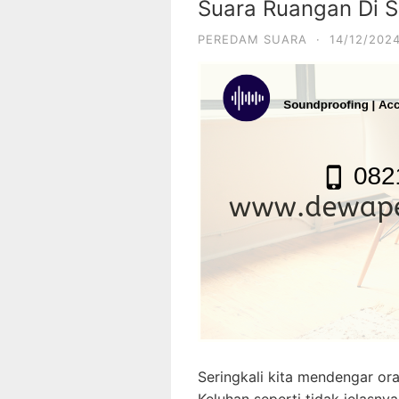
Suara Ruangan Di S
PEREDAM SUARA
·
14/12/202
Seringkali kita mendengar or