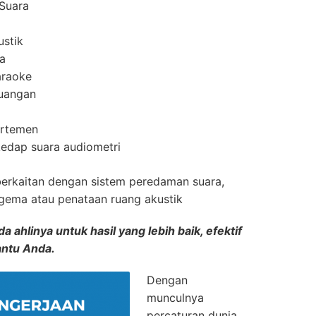
Suara
ustik
a
araoke
uangan
artemen
edap suara audiometri
berkaitan dengan sistem peredaman suara,
rgema atau penataan ruang akustik
 ahlinya untuk hasil yang lebih baik, efektif
antu Anda.
Dengan
munculnya
percaturan dunia