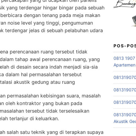
a percakapan yang di ucapkan oleh panelis
ik yang terdengar hingar bingar pada sebuah
a berbicara dengan tenang pada meja makan
an noise level yang tinggi, pengumuman
k terdengar jelas di sebuah pelabuhan udara
POS-PO
arena perencanaan ruang tersebut tidak
0813 1907 
 dalam tahap awal perencanaan ruang, yang
Apartemen
ah di desain secara indah menjadi sia-sia
ka dalam hal permasalahan tersebut
0813190701
stalasi akustik gedung atau ruang
0813190701
han permasalahan kebisingan suara, masalah
0813190701
an oleh kontraktor yang bukan pada
asalahan tersebut tidak terselesaikan
081319070
ah terlanjur di keluarkan.
Akustik G
ah salah satu teknik yang di terapkan supaya