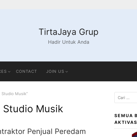
TirtaJaya Grup
Hadir Untuk Anda
CES
CONTACT
JOIN US
n Studio Musik”
Cari
untuk:
n Studio Musik
SEMUA 
AKTIVA
traktor Penjual Peredam