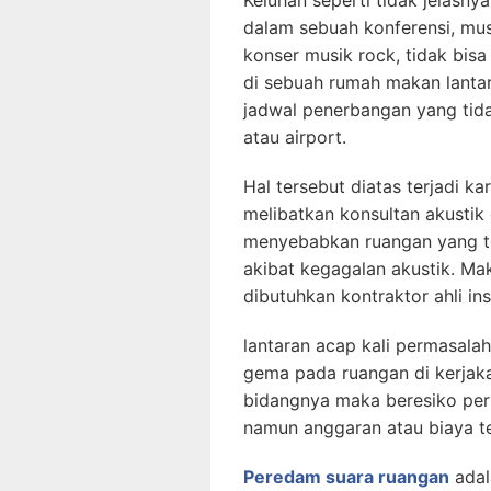
Keluhan seperti tidak jelasny
dalam sebuah konferensi, mus
konser musik rock, tidak bis
di sebuah rumah makan lantar
jadwal penerbangan yang tida
atau airport.
Hal tersebut diatas terjadi k
melibatkan konsultan akustik
menyebabkan ruangan yang tel
akibat kegagalan akustik. Ma
dibutuhkan kontraktor ahli in
lantaran acap kali permasala
gema pada ruangan di kerjak
bidangnya maka beresiko perm
namun anggaran atau biaya tel
Peredam suara ruangan
adal