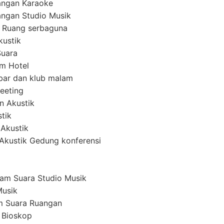
angan Karaoke
ngan Studio Musik
 Ruang serbaguna
kustik
Suara
em Hotel
ar dan klub malam
eeting
n Akustik
tik
 Akustik
i Akustik Gedung konferensi
am Suara Studio Musik
Musik
m Suara Ruangan
 Bioskop