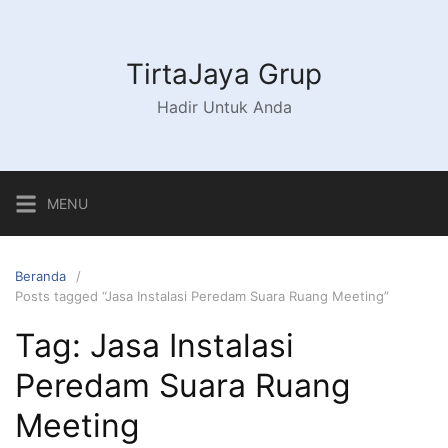
Langsung
ke
konten
TirtaJaya Grup
Hadir Untuk Anda
MENU
Beranda
Posts tagged “Jasa Instalasi Peredam Suara Ruang Meeting”
Tag:
Jasa Instalasi
Peredam Suara Ruang
Meeting