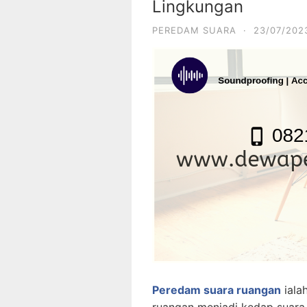
Lingkungan
PEREDAM SUARA
·
23/07/202
Peredam suara ruangan
iala