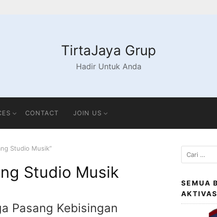
TirtaJaya Grup
Hadir Untuk Anda
CES
CONTACT
JOIN US
ang Studio Musik”
Cari
untuk:
ng Studio Musik
SEMUA 
AKTIVA
a Pasang Kebisingan