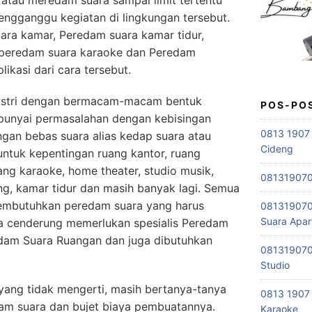
atau meredam suara sampai limit tertentu
engganggu kegiatan di lingkungan tersebut.
ra kamar, Peredam suara kamar tidur,
 peredam suara karaoke dan Peredam
ikasi dari cara tersebut.
ustri dengan bermacam-macam bentuk
POS-PO
punyai permasalahan dengan kebisingan
0813 1907 
gan bebas suara alias kedap suara atau
Cideng
ntuk kepentingan ruang kantor, ruang
ang karaoke, home theater, studio musik,
0813190701
ng, kamar tidur dan masih banyak lagi. Semua
embutuhkan peredam suara yang harus
081319070
Suara Apa
pa cenderung memerlukan spesialis Peredam
edam Suara Ruangan dan juga dibutuhkan
081319070
Studio
ang tidak mengerti, masih bertanya-tanya
0813 1907 
dam suara dan bujet biaya pembuatannya.
Karaoke