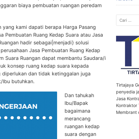
anggaran biaya pembuatan ruangan peredam
Cari
untuk:
n yang kami dapati berapa Harga Pasang
sa Pembuatan Ruang Kedap Suara atau Jasa
angan hadir sebagai|menjadi} solusi
t. perusahaan Jasa Pembuatan Ruang Kedap
am Suara Ruangan dapat membantu Saudara/i
uk konsep ruang kedap suara kepada
 diperlukan dan tidak ketinggalan juga
k/Ibu butuhkan.
Tirtajaya 
penyedia ja
Dan tahukah
Jasa Kontr
Ibu/Bapak
Kontraktor
bagaimana
Membrant d
merancang
ruangan kedap
suara dengan