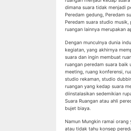
ruangan menjadi kedap suara 
dimana suara tidak menjadi p
Peredam gedung, Peredam sua
Peredam suara studio musik,
ruangan lainnya merupakan apl
Dengan munculnya dunia ind
kegiatan, yang akhirnya mem
suara dan ingin membuat ruan
ruangan peredam suara baik u
meeting, ruang konferensi, ru
studio rekaman, studio dubbi
ruangan yang kedap suara m
diinstalasikan sedemikian ru
Suara Ruangan atau ahli per
bujet biaya.
Namun Mungkin ramai orang y
atau tidak tahu konsep pere