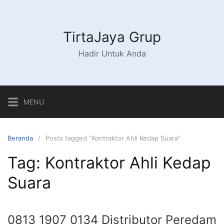
Langsung
ke
konten
TirtaJaya Grup
Hadir Untuk Anda
MENU
Beranda
Posts tagged “Kontraktor Ahli Kedap Suara”
Tag:
Kontraktor Ahli Kedap
Suara
0813 1907 0134 Distributor Peredam