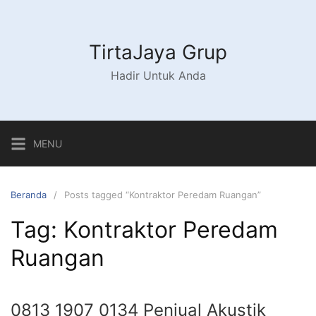
Langsung
ke
konten
TirtaJaya Grup
Hadir Untuk Anda
MENU
Beranda
Posts tagged “Kontraktor Peredam Ruangan”
Tag:
Kontraktor Peredam
Ruangan
0813 1907 0134 Penjual Akustik