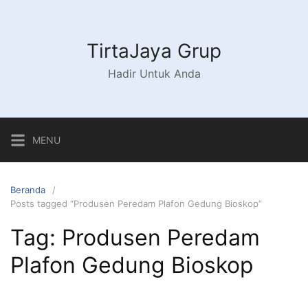
Langsung
ke
konten
TirtaJaya Grup
Hadir Untuk Anda
MENU
Beranda
Posts tagged “Produsen Peredam Plafon Gedung Bioskop”
Tag:
Produsen Peredam
Plafon Gedung Bioskop