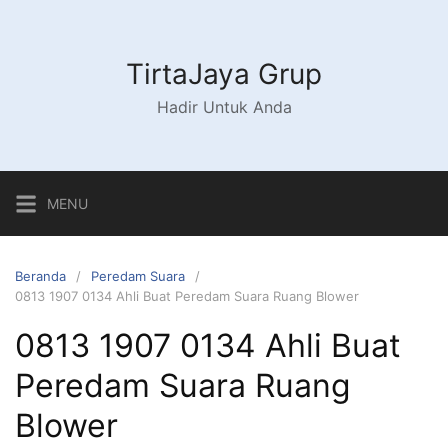
Langsung
ke
konten
TirtaJaya Grup
Hadir Untuk Anda
MENU
Beranda
Peredam Suara
0813 1907 0134 Ahli Buat Peredam Suara Ruang Blower
0813 1907 0134 Ahli Buat
Peredam Suara Ruang
Blower