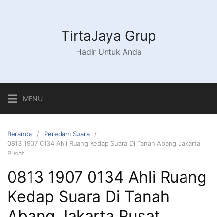
Langsung
ke
konten
TirtaJaya Grup
Hadir Untuk Anda
MENU
Beranda
Peredam Suara
0813 1907 0134 Ahli Ruang Kedap Suara Di Tanah Abang Jakarta
Pusat
0813 1907 0134 Ahli Ruang
Kedap Suara Di Tanah
Abang Jakarta Pusat