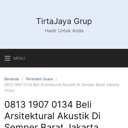
Langsung
ke
konten
TirtaJaya Grup
Hadir Untuk Anda
MENU
Beranda
Peredam Suara
0813 1907 0134 Beli Arsitektural Akustik Di Semper Barat Jakarta
Utara
0813 1907 0134 Beli
Arsitektural Akustik Di
Semper Barat Jakarta