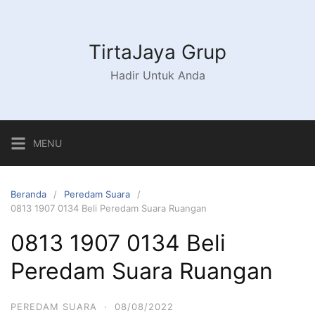
Langsung
ke
konten
TirtaJaya Grup
Hadir Untuk Anda
MENU
Beranda
Peredam Suara
0813 1907 0134 Beli Peredam Suara Ruangan
0813 1907 0134 Beli
Peredam Suara Ruangan
PEREDAM SUARA
·
08/08/2022