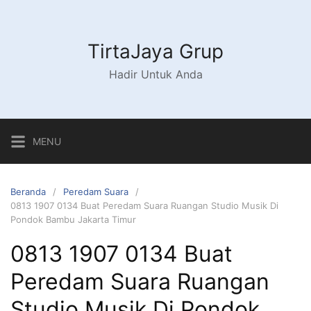
Langsung
ke
konten
TirtaJaya Grup
Hadir Untuk Anda
MENU
Beranda
Peredam Suara
0813 1907 0134 Buat Peredam Suara Ruangan Studio Musik Di
Pondok Bambu Jakarta Timur
0813 1907 0134 Buat
Peredam Suara Ruangan
Studio Musik Di Pondok