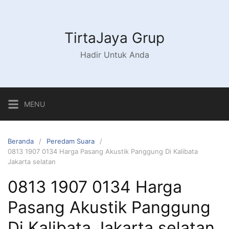
Langsung
ke
konten
TirtaJaya Grup
Hadir Untuk Anda
MENU
Beranda
Peredam Suara
0813 1907 0134 Harga Pasang Akustik Panggung Di Kalibata
Jakarta selatan
0813 1907 0134 Harga
Pasang Akustik Panggung
Di Kalibata Jakarta selatan