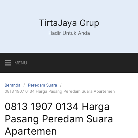
Langsung
ke
konten
TirtaJaya Grup
Hadir Untuk Anda
MENU
Beranda
Peredam Suara
0813 1907 0134 Harga Pasang Peredam Suara Apartemen
0813 1907 0134 Harga
Pasang Peredam Suara
Apartemen