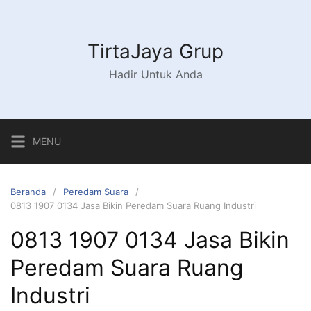
Langsung
ke
konten
TirtaJaya Grup
Hadir Untuk Anda
MENU
Beranda
Peredam Suara
0813 1907 0134 Jasa Bikin Peredam Suara Ruang Industri
0813 1907 0134 Jasa Bikin
Peredam Suara Ruang
Industri