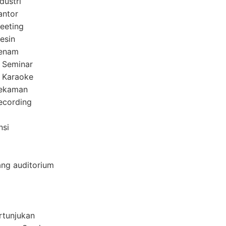
dustri
antor
eeting
esin
Senam
 Seminar
 Karaoke
Rekaman
ecording
nsi
ang auditorium
rtunjukan