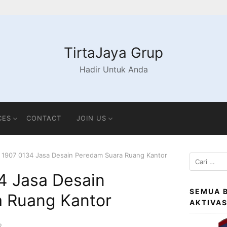
TirtaJaya Grup
Hadir Untuk Anda
CES
CONTACT
JOIN US
 1907 0134 Jasa Desain Peredam Suara Ruang Kantor
Cari
untuk:
4 Jasa Desain
SEMUA 
 Ruang Kantor
AKTIVA
2