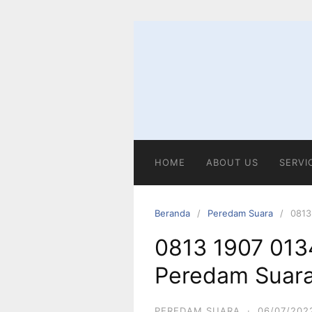
Langsung
ke
konten
HOME
ABOUT US
SERVI
Beranda
Peredam Suara
0813
0813 1907 013
Peredam Suara
PEREDAM SUARA
·
06/07/202