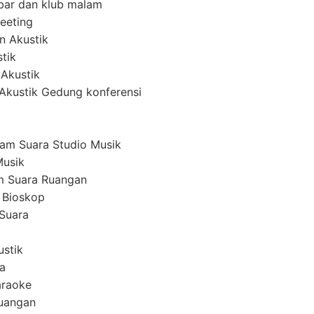
ar dan klub malam
eeting
n Akustik
tik
 Akustik
i Akustik Gedung konferensi
am Suara Studio Musik
Musik
m Suara Ruangan
 Bioskop
Suara
ustik
a
araoke
uangan