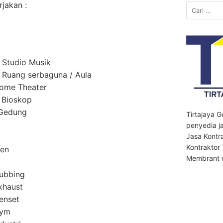
jakan :
Cari
untuk:
 Studio Musik
Ruang serbaguna / Aula
ome Theater
 Bioskop
 Gedung
Tirtajaya 
penyedia ja
Jasa Kontr
Kontraktor
men
Membrant d
ubbing
xhaust
enset
Gym