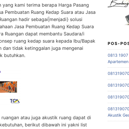
n yang kami terima berapa Harga Pasang
sa Pembuatan Ruang Kedap Suara atau Jasa
angan hadir sebagai|menjadi} solusi
sahaan Jasa Pembuatan Ruang Kedap Suara
ara Ruangan dapat membantu Saudara/i
onsep ruang kedap suara kepada Ibu/Bapak
POS-PO
an dan tidak ketinggalan juga mengenai
k butuhkan.
0813 1907 
Apartemen
0813190701
0813190701
0813190701
081319070
Akustik G
uangan atau juga akustik ruang dapat di
kebutuhan, berikut dibawah ini yakni list