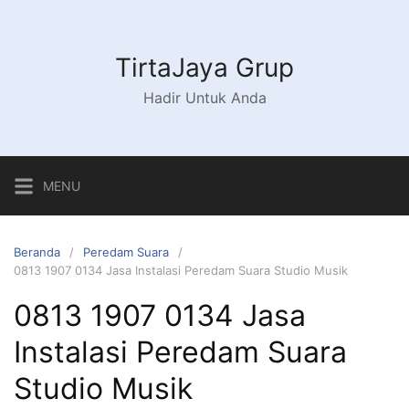
Langsung
ke
konten
TirtaJaya Grup
Hadir Untuk Anda
MENU
Beranda
Peredam Suara
0813 1907 0134 Jasa Instalasi Peredam Suara Studio Musik
0813 1907 0134 Jasa
Instalasi Peredam Suara
Studio Musik