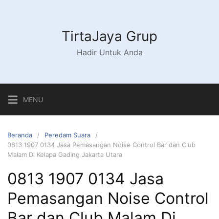
Langsung
ke
konten
TirtaJaya Grup
Hadir Untuk Anda
MENU
Beranda
Peredam Suara
0813 1907 0134 Jasa Pemasangan Noise Control Bar dan Club
Malam Di Kelapa Gading Jakarta Utara
0813 1907 0134 Jasa
Pemasangan Noise Control
Bar dan Club Malam Di