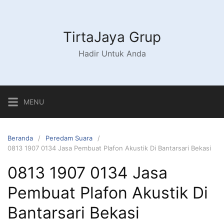
Langsung
ke
konten
TirtaJaya Grup
Hadir Untuk Anda
MENU
Beranda
Peredam Suara
0813 1907 0134 Jasa Pembuat Plafon Akustik Di Bantarsari Bekasi
0813 1907 0134 Jasa
Pembuat Plafon Akustik Di
Bantarsari Bekasi