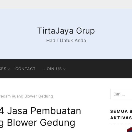
TirtaJaya Grup
Hadir Untuk Anda
CES
CONTACT
JOIN US
Cari
eredam Ruang Blower Gedung
untuk:
4 Jasa Pembuatan
SEMUA 
AKTIVA
g Blower Gedung