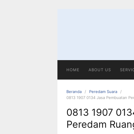
Langsung
ke
konten
HOME
ABOUT US
SERVI
Beranda
Peredam Suara
0813 1907 0134 Jasa Pembuatan P
0813 1907 013
Peredam Ruan