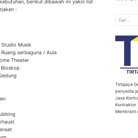
kebutuhan, berikut dibawah ini yakni list
jakan :
Cari
untuk:
 Studio Musik
Ruang serbaguna / Aula
ome Theater
 Bioskop
 Gedung
Tirtajaya 
penyedia ja
Jasa Kontr
men
Kontraktor
Membrant d
ubbing
xhaust
enset
Gym