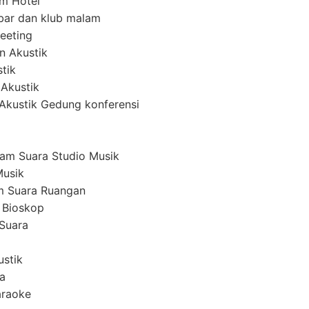
em Hotel
ar dan klub malam
eeting
n Akustik
tik
 Akustik
i Akustik Gedung konferensi
am Suara Studio Musik
Musik
m Suara Ruangan
 Bioskop
Suara
ustik
a
araoke