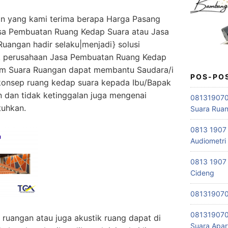
an yang kami terima berapa Harga Pasang
sa Pembuatan Ruang Kedap Suara atau Jasa
angan hadir selaku|menjadi} solusi
t. perusahaan Jasa Pembuatan Ruang Kedap
am Suara Ruangan dapat membantu Saudara/i
POS-PO
konsep ruang kedap suara kepada Ibu/Bapak
n dan tidak ketinggalan juga mengenai
0813190701
tuhkan.
Suara Rua
0813 1907
Audiometri
0813 1907 
Cideng
0813190701
081319070
uangan atau juga akustik ruang dapat di
Suara Apa