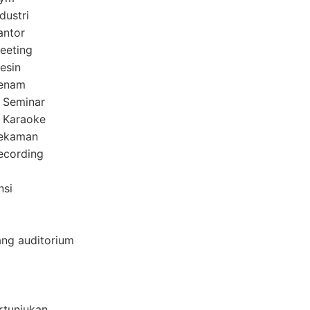
dustri
antor
eeting
esin
Senam
 Seminar
 Karaoke
Rekaman
ecording
nsi
ang auditorium
rtunjukan