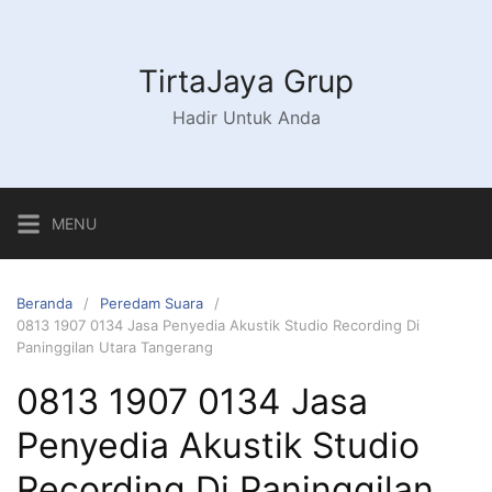
Langsung
ke
konten
TirtaJaya Grup
Hadir Untuk Anda
MENU
Beranda
Peredam Suara
0813 1907 0134 Jasa Penyedia Akustik Studio Recording Di
Paninggilan Utara Tangerang
0813 1907 0134 Jasa
Penyedia Akustik Studio
Recording Di Paninggilan