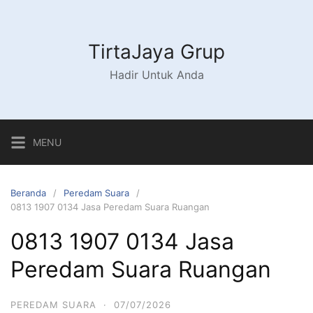
Langsung
ke
konten
TirtaJaya Grup
Hadir Untuk Anda
MENU
Beranda
Peredam Suara
0813 1907 0134 Jasa Peredam Suara Ruangan
0813 1907 0134 Jasa
Peredam Suara Ruangan
PEREDAM SUARA
·
07/07/2026