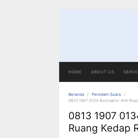
Langsung
ke
konten
HOME
ABOUT US
SERVI
Beranda
Peredam Suara
0813 1907 0134 Kontraktor Ahli Ru
0813 1907 0134
Ruang Kedap R