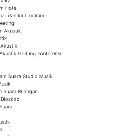
Suara
em Hotel
ar dan klub malam
eeting
n Akustik
tik
 Akustik
i Akustik Gedung konferensi
am Suara Studio Musik
Musik
m Suara Ruangan
 Bioskop
Suara
ustik
a