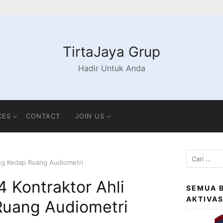
TirtaJaya Grup
Hadir Untuk Anda
CES
CONTACT
JOIN US
Cari
ang Kedap Ruang Audiometri
untuk:
 Kontraktor Ahli
SEMUA 
AKTIVA
uang Audiometri