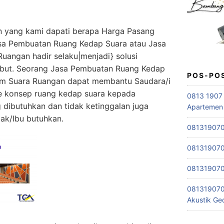
n yang kami dapati berapa Harga Pasang
sa Pembuatan Ruang Kedap Suara atau Jasa
angan hadir selaku|menjadi} solusi
ebut. Seorang Jasa Pembuatan Ruang Kedap
POS-PO
am Suara Ruangan dapat membantu Saudara/i
 konsep ruang kedap suara kepada
0813 1907 
g dibutuhkan dan tidak ketinggalan juga
Apartemen
ak/Ibu butuhkan.
0813190701
0813190701
0813190701
081319070
Akustik G