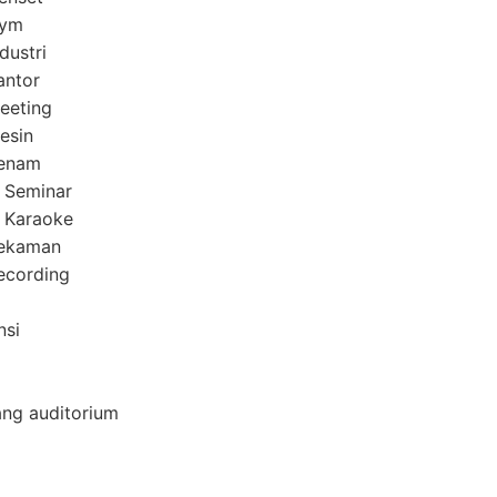
Gym
dustri
antor
eeting
esin
Senam
 Seminar
 Karaoke
Rekaman
ecording
nsi
ang auditorium