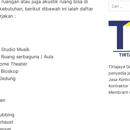
uangan atau juga akustik ruang bisa di
Cari
kebutuhan, berikut dibawah ini ialah daftar
untuk:
jakan :
 Studio Musik
Ruang serbaguna / Aula
ome Theater
Tirtajaya 
 Bioskop
penyedia ja
 Gedung
Jasa Kontr
Kontraktor
Membrant d
men
ubbing
xhaust
enset