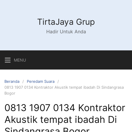
Langsung
ke
konten
TirtaJaya Grup
Hadir Untuk Anda
MENU
Beranda
Peredam Suara
0813 1907 0134 Kontraktor Akustik tempat ibadah Di Sindangrasa
Bogor
0813 1907 0134 Kontraktor
Akustik tempat ibadah Di
Sindangrasa Bogor