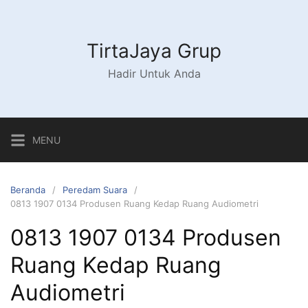
Langsung
ke
konten
TirtaJaya Grup
Hadir Untuk Anda
MENU
Beranda
Peredam Suara
0813 1907 0134 Produsen Ruang Kedap Ruang Audiometri
0813 1907 0134 Produsen
Ruang Kedap Ruang
Audiometri