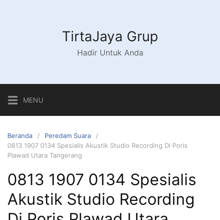
Langsung
ke
konten
TirtaJaya Grup
Hadir Untuk Anda
MENU
Beranda
Peredam Suara
0813 1907 0134 Spesialis Akustik Studio Recording Di Poris
Plawad Utara Tangerang
0813 1907 0134 Spesialis
Akustik Studio Recording
Di Poris Plawad Utara