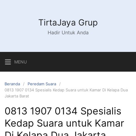
Langsung
ke
konten
TirtaJaya Grup
Hadir Untuk Anda
MENU
Beranda
Peredam Suara
0813 1907 0134 Spesialis Kedap Suara untuk Kamar Di Kelapa Dua
Jakarta Barat
0813 1907 0134 Spesialis
Kedap Suara untuk Kamar
Di Kelapa Dua Jakarta