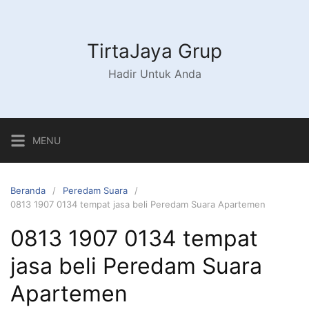
Langsung
ke
konten
TirtaJaya Grup
Hadir Untuk Anda
MENU
Beranda
Peredam Suara
0813 1907 0134 tempat jasa beli Peredam Suara Apartemen
0813 1907 0134 tempat
jasa beli Peredam Suara
Apartemen