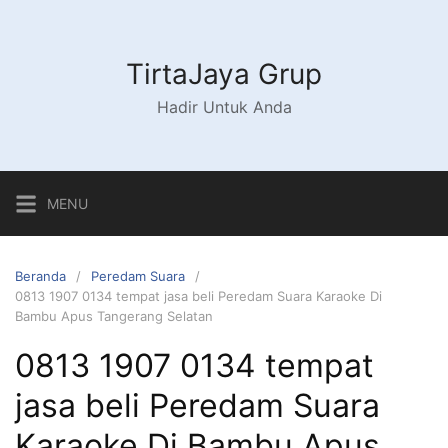
Langsung
ke
konten
TirtaJaya Grup
Hadir Untuk Anda
MENU
Beranda
Peredam Suara
0813 1907 0134 tempat jasa beli Peredam Suara Karaoke Di
Bambu Apus Tangerang Selatan
0813 1907 0134 tempat
jasa beli Peredam Suara
Karaoke Di Bambu Apus