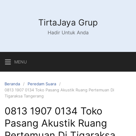
Langsung
ke
konten
TirtaJaya Grup
Hadir Untuk Anda
MENU
Beranda
Peredam Suara
0813 1907 0134 Toko Pasang Akustik Ruang Pertemuan Di
Tigaraksa Tangerang
0813 1907 0134 Toko
Pasang Akustik Ruang
Pertemuan Di Tigaraksa