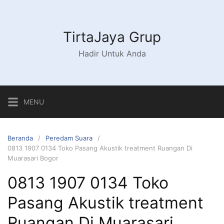
Langsung
ke
konten
TirtaJaya Grup
Hadir Untuk Anda
MENU
Beranda
Peredam Suara
0813 1907 0134 Toko Pasang Akustik treatment Ruangan Di
Muarasari Bogor
0813 1907 0134 Toko
Pasang Akustik treatment
Ruangan Di Muarasari