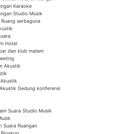
angan Karaoke
ngan Studio Musik
 Ruang serbaguna
kustik
Suara
em Hotel
ar dan klub malam
eeting
n Akustik
tik
 Akustik
i Akustik Gedung konferensi
am Suara Studio Musik
Musik
m Suara Ruangan
 Bioskop