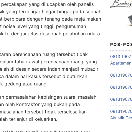
a percakapan yang di ucapkan oleh panelis
ik yang terdengar hingar bingar pada sebuah
pat berbicara dengan tenang pada meja makan
t noise level yang tinggi, pengumuman
k terdengar jelas di sebuah pelabuhan udara
POS-PO
antaran perencanaan ruang tersebut tidak
0813 1907 
 dalam tahap awal perencanaan ruang, yang
Apartemen
lah di desain secara indah menjadi mubazir
0813190701
ka dalam hal kasus tersebut dibutuhkan
tik gedung atau ruang
0813190701
an permasalahan kebisingan suara, masalah
0813190701
an oleh kontraktor yang bukan pada
asalahan tersebut tidak terselesaikan
081319070
Akustik G
ah terlanjur di keluarkan.