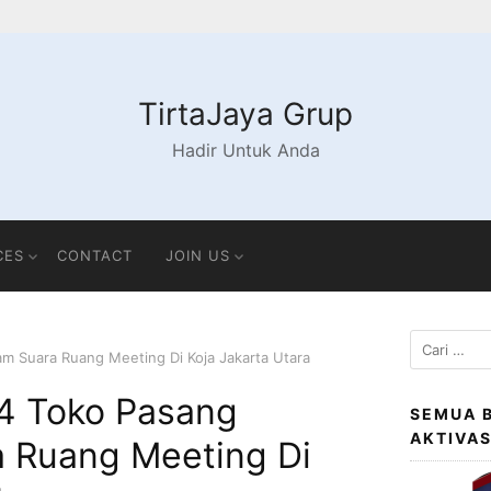
TirtaJaya Grup
Hadir Untuk Anda
CES
CONTACT
JOIN US
Cari
m Suara Ruang Meeting Di Koja Jakarta Utara
untuk:
4 Toko Pasang
SEMUA 
AKTIVA
 Ruang Meeting Di