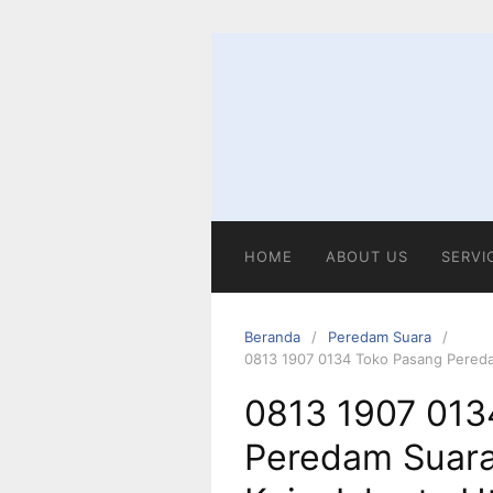
Langsung
ke
konten
HOME
ABOUT US
SERVI
Beranda
Peredam Suara
0813 1907 0134 Toko Pasang Pereda
0813 1907 013
Peredam Suara