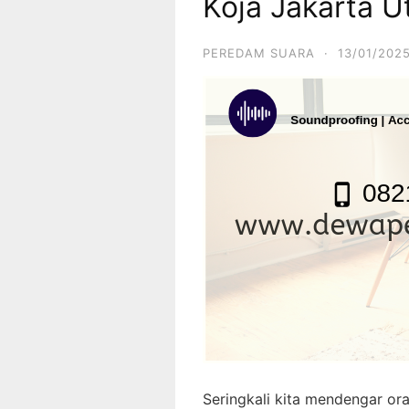
Koja Jakarta U
PEREDAM SUARA
·
13/01/202
Seringkali kita mendengar or