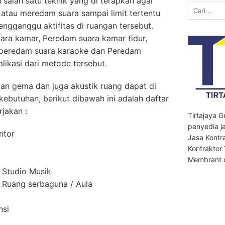
h salah satu teknik yang di terapkan agar
Cari
atau meredam suara sampai limit tertentu
untuk:
engganggu aktifitas di ruangan tersebut.
ra kamar, Peredam suara kamar tidur,
 peredam suara karaoke dan Peredam
likasi dari metode tersebut.
n gema dan juga akustik ruang dapat di
 kebutuhan, berikut dibawah ini adalah daftar
jakan :
Tirtajaya 
penyedia ja
ntor
Jasa Kontr
Kontraktor
Membrant d
 Studio Musik
Ruang serbaguna / Aula
nsi