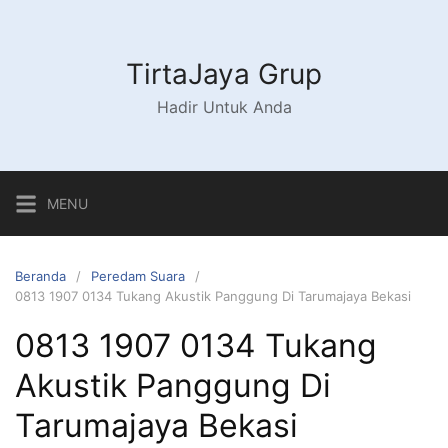
Langsung
ke
konten
TirtaJaya Grup
Hadir Untuk Anda
MENU
Beranda
Peredam Suara
0813 1907 0134 Tukang Akustik Panggung Di Tarumajaya Bekasi
0813 1907 0134 Tukang
Akustik Panggung Di
Tarumajaya Bekasi