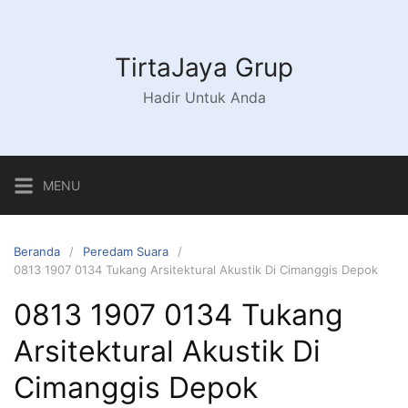
Langsung
ke
konten
TirtaJaya Grup
Hadir Untuk Anda
MENU
Beranda
Peredam Suara
0813 1907 0134 Tukang Arsitektural Akustik Di Cimanggis Depok
0813 1907 0134 Tukang
Arsitektural Akustik Di
Cimanggis Depok