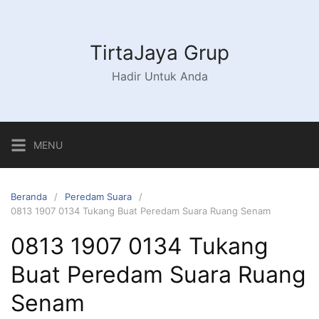
Langsung
ke
konten
TirtaJaya Grup
Hadir Untuk Anda
MENU
Beranda
Peredam Suara
0813 1907 0134 Tukang Buat Peredam Suara Ruang Senam
0813 1907 0134 Tukang
Buat Peredam Suara Ruang
Senam