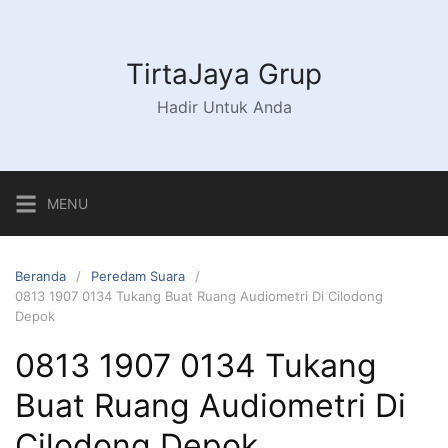
Langsung
ke
konten
TirtaJaya Grup
Hadir Untuk Anda
MENU
Beranda
Peredam Suara
0813 1907 0134 Tukang Buat Ruang Audiometri Di Cilodong
Depok
0813 1907 0134 Tukang
Buat Ruang Audiometri Di
Cilodong Depok