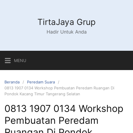
Langsung
ke
konten
TirtaJaya Grup
Hadir Untuk Anda
MENU
Beranda
Peredam Suara
0813 1907 0134 Workshop Pembuatan Peredam Ruangan Di
Pondok Kacang Timur Tangerang Selatan
0813 1907 0134 Workshop
Pembuatan Peredam
Ruangan Di Pondok