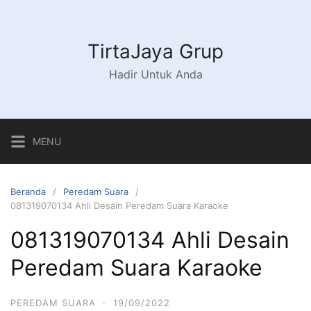
Langsung
ke
konten
TirtaJaya Grup
Hadir Untuk Anda
MENU
Beranda
Peredam Suara
081319070134 Ahli Desain Peredam Suara Karaoke
081319070134 Ahli Desain
Peredam Suara Karaoke
PEREDAM SUARA
·
19/09/2022