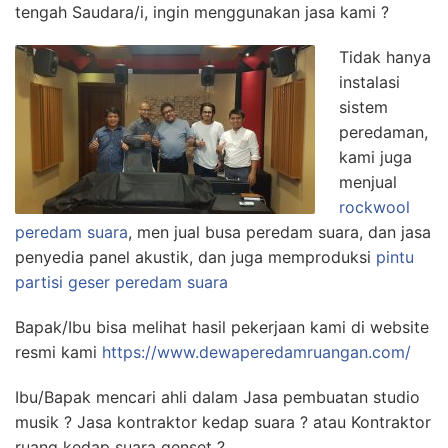
tengah Saudara/i, ingin menggunakan jasa kami ?
Tidak hanya
instalasi
sistem
peredaman,
kami juga
menjual
rockwool
peredam suara
, men jual busa peredam suara, dan jasa
penyedia panel akustik, dan juga memproduksi
pintu
partisi geser peredam suara
Bapak/Ibu bisa melihat hasil pekerjaan kami di website
resmi kami
https://www.dewaperedamruangan.com/
Ibu/Bapak mencari ahli dalam Jasa pembuatan studio
musik ? Jasa kontraktor kedap suara ? atau Kontraktor
ruang kedap suara genset ?