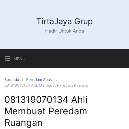
Langsung
ke
konten
TirtaJaya Grup
Hadir Untuk Anda
MENU
Beranda
Peredam Suara
081319070134 Ahli Membuat Peredam Ruangan
081319070134 Ahli
Membuat Peredam
Ruangan