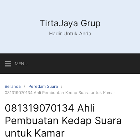
Langsung
ke
konten
TirtaJaya Grup
Hadir Untuk Anda
MENU
Beranda
Peredam Suara
081319070134 Ahli Pembuatan Kedap Suara untuk Kamar
081319070134 Ahli
Pembuatan Kedap Suara
untuk Kamar