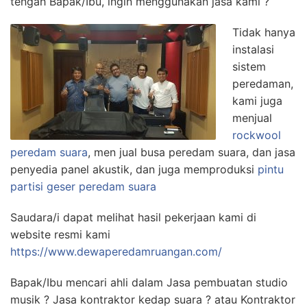
tengah Bapak/Ibu, ingin menggunakan jasa kami ?
Tidak hanya
instalasi
sistem
peredaman,
kami juga
menjual
rockwool
peredam suara
, men jual busa peredam suara, dan jasa
penyedia panel akustik, dan juga memproduksi
pintu
partisi geser peredam suara
Saudara/i dapat melihat hasil pekerjaan kami di
website resmi kami
https://www.dewaperedamruangan.com/
Bapak/Ibu mencari ahli dalam Jasa pembuatan studio
musik ? Jasa kontraktor kedap suara ? atau Kontraktor