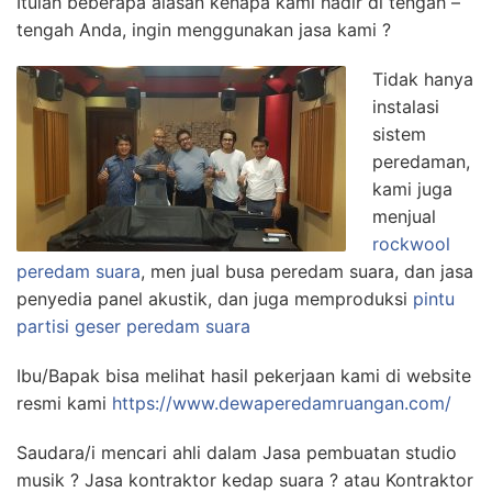
Itulah beberapa alasan kenapa kami hadir di tengah –
tengah Anda, ingin menggunakan jasa kami ?
Tidak hanya
instalasi
sistem
peredaman,
kami juga
menjual
rockwool
peredam suara
, men jual busa peredam suara, dan jasa
penyedia panel akustik, dan juga memproduksi
pintu
partisi geser peredam suara
Ibu/Bapak bisa melihat hasil pekerjaan kami di website
resmi kami
https://www.dewaperedamruangan.com/
Saudara/i mencari ahli dalam Jasa pembuatan studio
musik ? Jasa kontraktor kedap suara ? atau Kontraktor