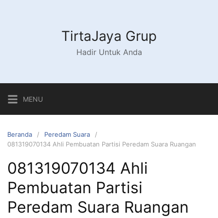
Langsung
ke
konten
TirtaJaya Grup
Hadir Untuk Anda
MENU
Beranda
Peredam Suara
081319070134 Ahli Pembuatan Partisi Peredam Suara Ruangan
081319070134 Ahli
Pembuatan Partisi
Peredam Suara Ruangan