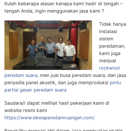
Itulah beberapa alasan kenapa kami hadir di tengah –
tengah Anda, ingin menggunakan jasa kami ?
Tidak hanya
instalasi
sistem
peredaman,
kami juga
menjual
rockwool
peredam suara
, men jual busa peredam suara, dan jasa
penyedia panel akustik, dan juga memproduksi
pintu
partisi geser peredam suara
Saudara/i dapat melihat hasil pekerjaan kami di
website resmi kami
https://www.dewaperedamruangan.com/
Bapak/Ibu mencari ahli dalam Jasa pembuatan studio