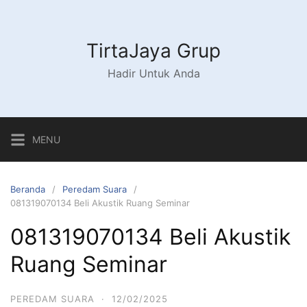
Langsung
ke
konten
TirtaJaya Grup
Hadir Untuk Anda
MENU
Beranda
Peredam Suara
081319070134 Beli Akustik Ruang Seminar
081319070134 Beli Akustik
Ruang Seminar
PEREDAM SUARA
·
12/02/2025