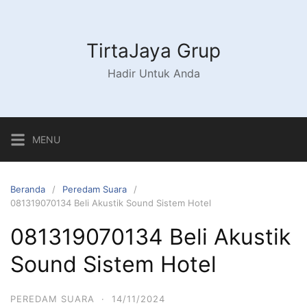
Langsung
ke
konten
TirtaJaya Grup
Hadir Untuk Anda
MENU
Beranda
Peredam Suara
081319070134 Beli Akustik Sound Sistem Hotel
081319070134 Beli Akustik
Sound Sistem Hotel
PEREDAM SUARA
·
14/11/2024