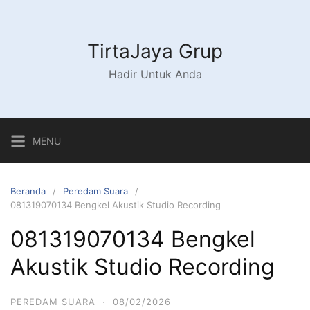
Langsung
ke
konten
TirtaJaya Grup
Hadir Untuk Anda
MENU
Beranda
Peredam Suara
081319070134 Bengkel Akustik Studio Recording
081319070134 Bengkel
Akustik Studio Recording
PEREDAM SUARA
·
08/02/2026