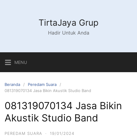
Langsung
ke
konten
TirtaJaya Grup
Hadir Untuk Anda
MENU
Beranda
Peredam Suara
081319070134 Jasa Bikin Akustik Studio Band
081319070134 Jasa Bikin
Akustik Studio Band
PEREDAM SUARA
·
19/01/2024