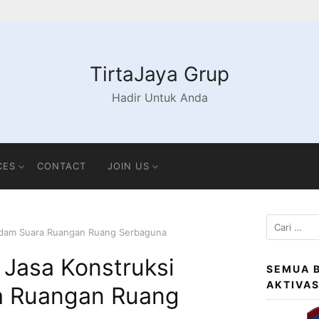
TirtaJaya Grup
Hadir Untuk Anda
CES
CONTACT
JOIN US
Cari
edam Suara Ruangan Ruang Serbaguna
untuk:
Jasa Konstruksi
SEMUA 
AKTIVA
a Ruangan Ruang