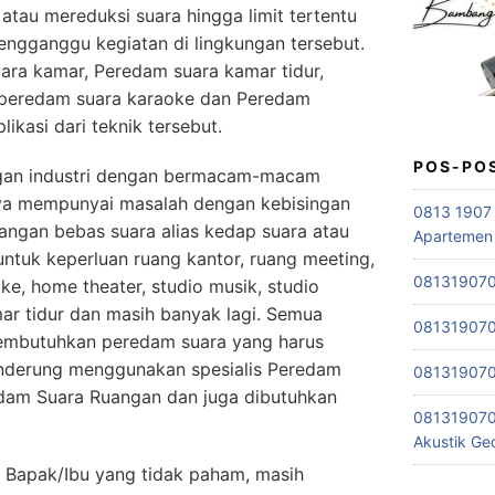
atau mereduksi suara hingga limit tertentu
engganggu kegiatan di lingkungan tersebut.
ra kamar, Peredam suara kamar tidur,
 peredam suara karaoke dan Peredam
ikasi dari teknik tersebut.
POS-PO
gan industri dengan bermacam-macam
nya mempunyai masalah dengan kebisingan
0813 1907 
angan bebas suara alias kedap suara atau
Apartemen
ntuk keperluan ruang kantor, ruang meeting,
0813190701
ke, home theater, studio musik, studio
ar tidur dan masih banyak lagi. Semua
0813190701
embutuhkan peredam suara yang harus
nderung menggunakan spesialis Peredam
0813190701
edam Suara Ruangan dan juga dibutuhkan
081319070
Akustik G
i Bapak/Ibu yang tidak paham, masih