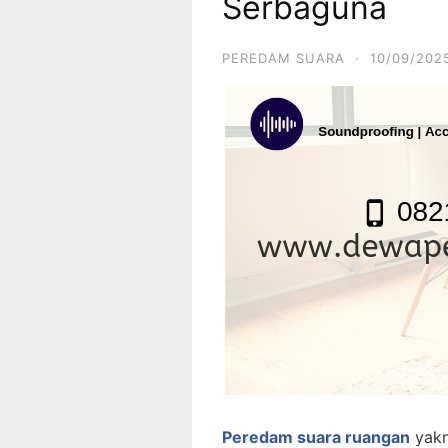
Serbaguna
PEREDAM SUARA
·
10/09/202
Peredam suara ruangan
yakn