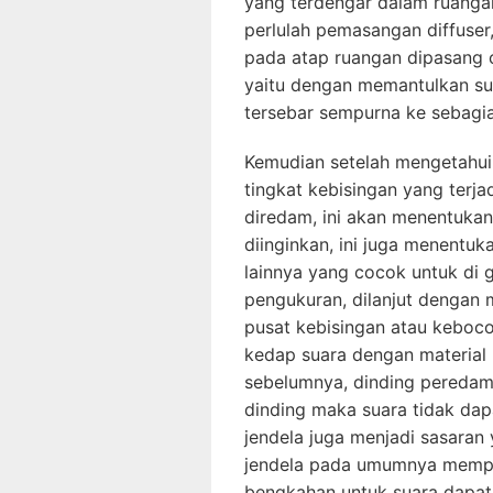
yang terdengar dalam ruangan
perlulah pemasangan diffuser,
pada atap ruangan dipasang ce
yaitu dengan memantulkan s
tersebar sempurna ke sebagia
Kemudian setelah mengetahui
tingkat kebisingan yang terjad
diredam, ini akan menentuka
diinginkan, ini juga menentu
lainnya yang cocok untuk di 
pengukuran, dilanjut dengan
pusat kebisingan atau keboco
kedap suara dengan material
sebelumnya, dinding peredam 
dinding maka suara tidak dap
jendela juga menjadi sasaran 
jendela pada umumnya mempu
bengkahan untuk suara dapat 