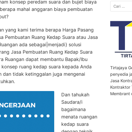
aham konsep peredam suara dan bujet biaya
Cari
eberapa mahal anggaran biaya pembuatan
untuk:
but?
n yang kami terima berapa Harga Pasang
sa Pembuatan Ruang Kedap Suara atau Jasa
angan ada sebagai|menjadi} solusi
orang Jasa Pembuatan Ruang Kedap Suara
ara Ruangan dapat membantu Bapak/Ibu
konsep ruang kedap suara kepada Anda
Tirtajaya 
an dan tidak ketinggalan juga mengenai
penyedia ja
Jasa Kontr
tuhkan.
Kontraktor
Membrant d
Dan tahukah
Saudara/i
bagaimana
menata ruangan
kedap suara
dengan teknik