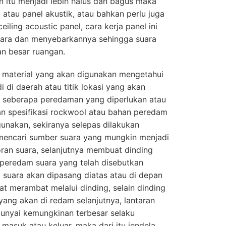
 itu menjadi lebih halus dan bagus maka
 atau panel akustik, atau bahkan perlu juga
iling acoustic panel, cara kerja panel ini
uara dan menyebarkannya sehingga suara
n besar ruangan.
 material yang akan digunakan mengetahui
i di daerah atau titik lokasi yang akan
n seberapa peredaman yang diperlukan atau
kan spesifikasi rockwool atau bahan peredam
gunakan, sekiranya selepas dilakukan
 mencari sumber suara yang mungkin menjadi
ran suara, selanjutnya membuat dinding
 peredam suara yang telah disebutkan
suara akan dipasang diatas atau di depan
at merambat melalui dinding, selain dinding
yang akan di redam selanjutnya, lantaran
nyai kemungkinan terbesar selaku
masuk atau keluar, maka dari itu jendela