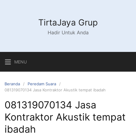
Langsung
ke
konten
TirtaJaya Grup
Hadir Untuk Anda
MENU
Beranda
Peredam Suara
081319070134 Jasa Kontraktor Akustik tempat ibadah
081319070134 Jasa
Kontraktor Akustik tempat
ibadah