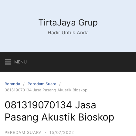
Langsung
ke
konten
TirtaJaya Grup
Hadir Untuk Anda
MENU
Beranda
Peredam Suara
081319070134 Jasa Pasang Akustik Bioskop
081319070134 Jasa
Pasang Akustik Bioskop
PEREDAM SUARA
·
15/07/2022