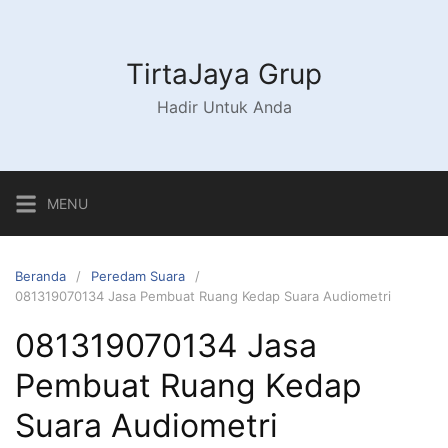
Langsung
ke
konten
TirtaJaya Grup
Hadir Untuk Anda
MENU
Beranda
Peredam Suara
081319070134 Jasa Pembuat Ruang Kedap Suara Audiometri
081319070134 Jasa
Pembuat Ruang Kedap
Suara Audiometri